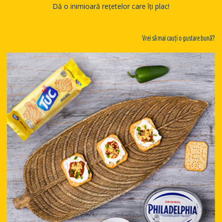
Dă o inimioară rețetelor care îți plac!
Vrei să mai cauți o gustare bună?