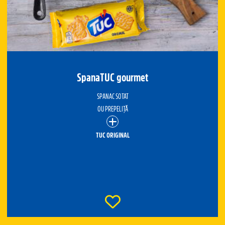
SpanaTUC gourmet
SPANAC SOTAT
OU PREPELIȚĂ
TUC ORIGINAL