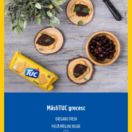
MăsliTUC grecesc
OREGANO FRESH
PASTĂ MĂSLINE NEGRE