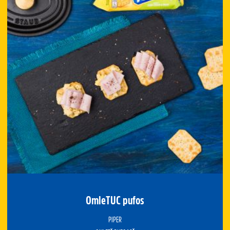
OmleTUC pufos
PIPER