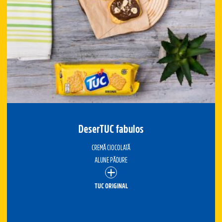
DeserTUC fabulos
CREMĂ CIOCOLATĂ
ALUNE PĂDURE
TUC ORIGINAL