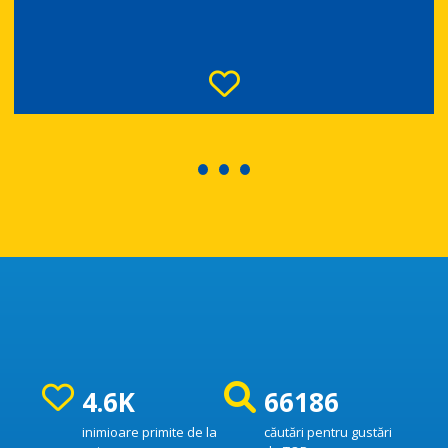
4.6K
66186
inimioare primite de la
căutări pentru gustări