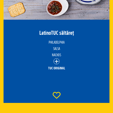
LatinoTUC săltăreț
PHILADELPHIA
SALSA
NACHOS
TUC ORIGINAL