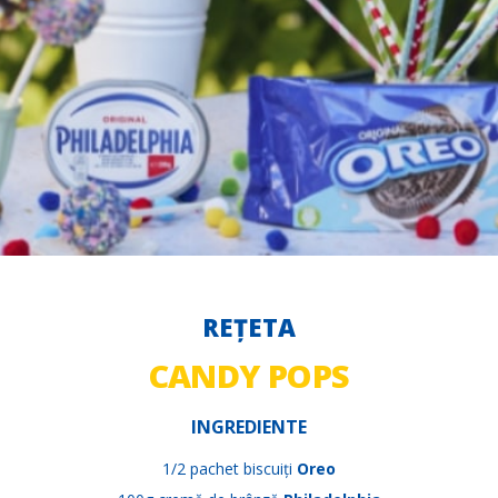
REȚETA
CANDY POPS
INGREDIENTE
1/2 pachet biscuiți
Oreo