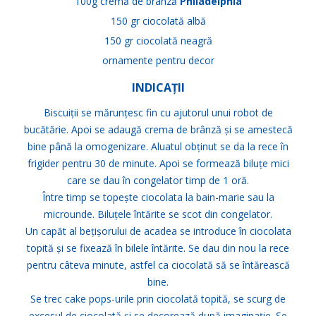
100g cremă de brânză
Philadelphia
150 gr ciocolată albă
150 gr ciocolată neagră
ornamente pentru decor
INDICAȚII
Biscuiții se mărunțesc fin cu ajutorul unui robot de
bucătărie. Apoi se adaugă crema de brânză și se amestecă
bine până la omogenizare. Aluatul obținut se da la rece în
frigider pentru 30 de minute. Apoi se formează biluțe mici
care se dau în congelator timp de 1 oră.
Între timp se topește ciocolata la bain-marie sau la
microunde. Biluțele întărite se scot din congelator.
Un capăt al bețișorului de acadea se introduce în ciocolata
topită și se fixează în bilele întărite. Se dau din nou la rece
pentru câteva minute, astfel ca ciocolată să se întărească
bine.
Se trec cake pops-urile prin ciocolată topită, se scurg de
excesul de ciocolată și se decorează după imaginație. Se