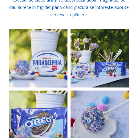
dau la rece în frigider până când glazura se întărește apoi se
servesc cu plăcere.