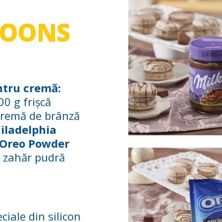
ROONS
ntru cremă:
00 g frișcă
cremă de brânză
iladelphia
Oreo Powder
 zahăr pudră
iale din silicon