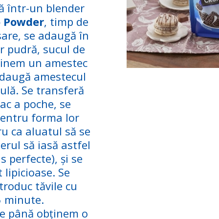
 într-un blender
 Powder
, timp de
sare, se adaugă în
r pudră, sucul de
bținem un amestec
 adaugă amestecul
ulă. Se transferă
sac a poche, se
pentru forma lor
ru ca aluatul să se
erul să iasă astfel
 perfecte), și se
lipicioase. Se
troduc tăvile cu
5 minute.
le până obținem o