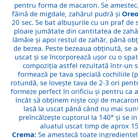
pentru forma de macaron. Se amestecă
făină de migdale, zahărul pudră și
Oreo
20 sec. Se bat albușurile cu un praf de 
ploaie jumătate din cantitatea de zahă
lămâie și apoi restul de zahăr, până o
de bezea. Peste bezeaua obținută, se
uscat și se încorporează ușor cu o spat
compoziția astfel rezultată într-un 
formează pe tava specială cochiliile (
rotundă, se lovește tava de 2-3 ori pent
formeze perfect în orificiu și pentru ca a
încât să obținem niște coji de macarons
lasă la uscat până când nu mai sunt 
preîncălzește cuptorul la 140° și se in
aluatul uscat timp de aprox 1
Crema:
Se amestecă toate ingrediente