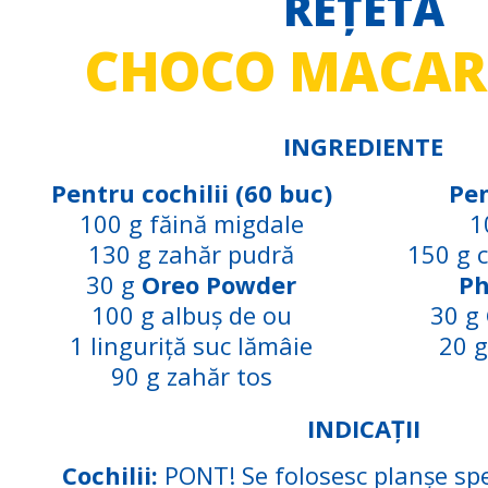
REȚETA
CHOCO MACA
INGREDIENTE
Pentru cochilii (60 buc)
Pe
100 g făină migdale
1
130 g zahăr pudră
150 g 
30 g
Oreo Powder
Ph
100 g albuș de ou
30 g
1 linguriță suc lămâie
20 g
90 g zahăr tos
INDICAȚII
Cochilii:
PONT! Se folosesc planșe spec