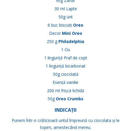
90g Zahăr
30 ml Lapte
50g unt
6 buc biscuiți
Oreo
Decor
Mini Oreo
250 g
Philadelphia
1 Ou
1 linguriță Praf de copt
1 linguriță bicarbonat
50g ciocolată
Esență vanilie
200 ml frișcă lichidă
50g
Oreo Crumbs
INDICAȚII
Punem într-o crăticioară untul împreună cu ciocolata și le
topim, amestecând mereu.