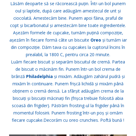
Lăsăm deoparte să se răcorească puțin. Într-un bol punem
oul și laptele, după care adăugăm amestecul de unt și
ciocolată. Amestecăm bine. Punem apoi făina, praful de
copt și bicarbonatul și amestecăm bine toate ingredientele.
Așezăm formele de cupcake, turnăm puțină compoziție,
așezăm în fiecare formă câte un biscuite
Oreo
și turnăm iar
din compoziție. Dăm tava cu cupcakes la cuptorul încins în
prealabil, la 1800 C, pentru circa 20 minute.
Luăm fiecare biscuit și separăm biscuitul de cremă. Partea
de biscuit o măcinăm fin. Punem într-un bol crema de
brânză
Philadelphia
și mixăm. Adăugăm zahărul pudră și
mixăm în continuare. Punem frișcă lichidă și mixăm până
obținem o cremă densă. La sfârșit adăugăm crema de la
biscuiți și biscuiții măcinați fin (frișca trebuie folosită abia
scoasă din frigider). Păstrăm frosting-ul la frigider până în
momentul folosirii. Punem frosting într-un poș și ornăm
fiecare cupcake.Decorăm cu oreo crunchies. Poftă bună !