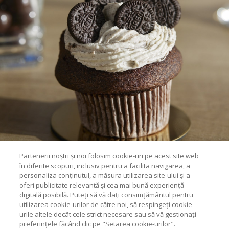
Partenerii noștri și noi folosim cookie-uri pe acest site web
în diferite scopuri, inclusiv pentru a facilita navigarea, a
personaliza conținutul, a măsura utilizarea site-ului și a
oferi publicitate relevantă și cea mai bună experiență
digitală posibilă. Puteți să vă dați consimțământul pentru
utilizarea cookie-urilor de către noi, să respingeți cookie-
urile altele decât cele strict necesare sau să vă gestionați
preferințele făcând clic pe "Setarea cookie-urilor".