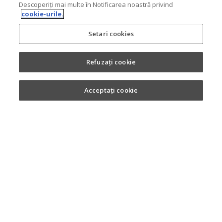
Descoperiți mai multe în Notificarea noastră privind
cookie-urile.
Setari cookies
Refuzați cookie
Acceptați cookie
Copyright 2026. MONDELEZ România.
Regulament
Politica de confidențialitate
Politica de cookie-uri
Termeni și condiții de utilizare