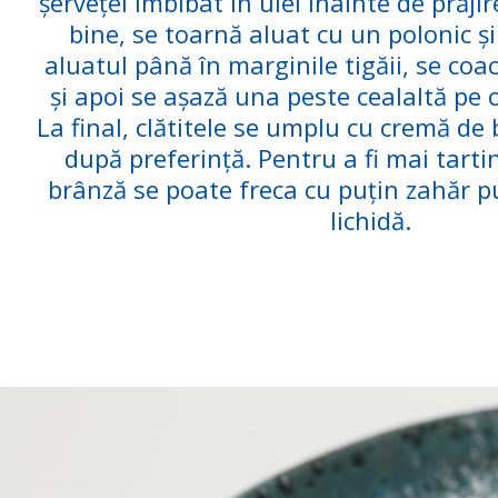
șervețel îmbibat în ulei înainte de prăjir
bine, se toarnă aluat cu un polonic și
aluatul până în marginile tigăii, se coa
și apoi se așază una peste cealaltă pe o
La final, clătitele se umplu cu cremă de 
după preferință. Pentru a fi mai tarti
brânză se poate freca cu puțin zahăr 
lichidă.