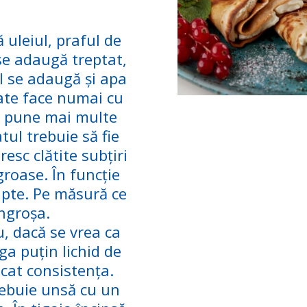
uleiul, praful de
 se adaugă treptat,
l se adaugă și apa
oate face numai cu
t pune mai multe
tul trebuie să fie
resc clătite subțiri
groase. În funcție
apte. Pe măsură ce
îngroșa.
u, dacă se vrea ca
ga puțin lichid de
icat consistența.
rebuie unsă cu un