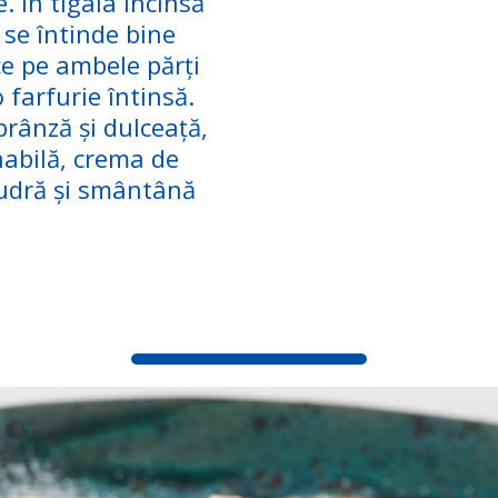
e. În tigaia încinsă
 se întinde bine
ce pe ambele părți
 farfurie întinsă.
brânză și dulceață,
nabilă, crema de
pudră și smântână