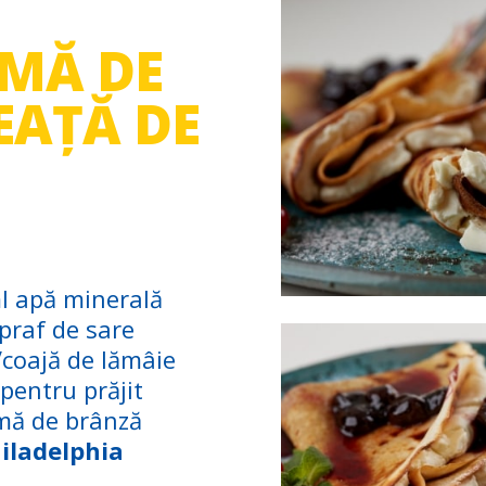
EMĂ DE
EAȚĂ DE
l apă minerală
praf de sare
/coajă de lămâie
 pentru prăjit
mă de brânză
iladelphia