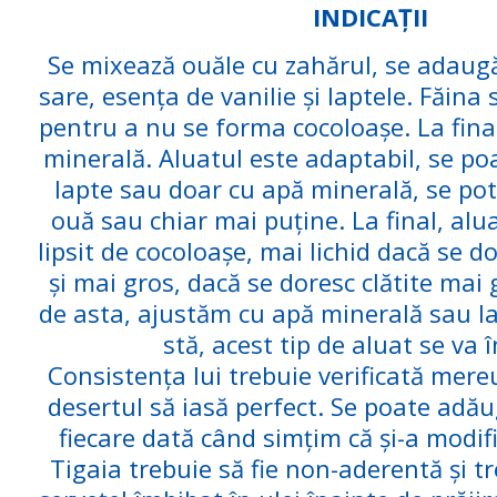
INDICAȚII
Se mixează ouăle cu zahărul, se adaugă 
sare, esența de vanilie și laptele. Făina
pentru a nu se forma cocoloașe. La fina
minerală. Aluatul este adaptabil, se p
lapte sau doar cu apă minerală, se po
ouă sau chiar mai puține. La final, alua
lipsit de cocoloașe, mai lichid dacă se do
și mai gros, dacă se doresc clătite mai 
de asta, ajustăm cu apă minerală sau l
stă, acest tip de aluat se va 
Consistența lui trebuie verificată mere
desertul să iasă perfect. Se poate adău
fiecare dată când simțim că și-a modif
Tigaia trebuie să fie non-aderentă și t