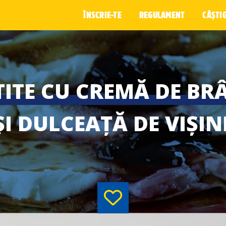
ÎNSCRIE-TE
REGULAMENT
CÂȘTI
TITE CU CREMĂ DE BR
ȘI DULCEAȚĂ DE VIȘIN