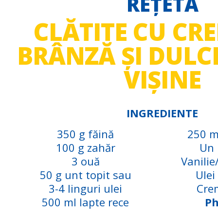
REȚETA
CLĂTITE CU CR
BRÂNZĂ ȘI DULC
VIȘINE
INGREDIENTE
350 g făină
250 m
100 g zahăr
Un 
3 ouă
Vanilie
50 g unt topit sau
Ulei
3-4 linguri ulei
Cre
500 ml lapte rece
Ph