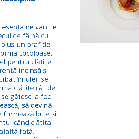
 esența de vanilie
ecul de făină cu
 plus un praf de
forma cocoloașe.
el pentru clătite
rentă încinsă și
ibat în ulei, se
rma clătite cât de
 se gătesc la foc
rească, să devină
e formează bule și
tul când clătita
alaltă față.