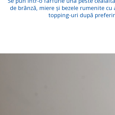
Se pun într-o farfurie una peste cealal
de brânză, miere și bezele rumenite cu 
topping-uri după preferin