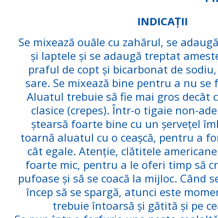
INDICAȚII
Se mixează ouăle cu zahărul, se adaugă
și laptele și se adaugă treptat amest
praful de copt și bicarbonat de sodiu,
sare. Se mixează bine pentru a nu se 
Aluatul trebuie să fie mai gros decât c
clasice (crepes). Într-o tigaie non-ade
ștearsă foarte bine cu un șervețel îmb
toarnă aluatul cu o ceașcă, pentru a fo
cât egale. Atenție, clătitele americane
foarte mic, pentru a le oferi timp să c
pufoase și să se coacă la mijloc. Când s
încep să se spargă, atunci este momen
trebuie întoarsă și gătită și pe ce