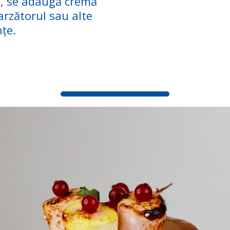
tă, se adaugă cremă
arzătorul sau alte
țe.