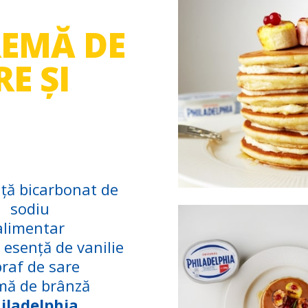
REMĂ DE
E ȘI
iță bicarbonat de
sodiu
alimentar
 esență de vanilie
praf de sare
mă de brânză
iladelphia