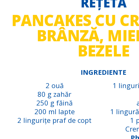
REȚETA
PANCAKES CU C
BRÂNZĂ, MIER
BEZELE
INGREDIENTE
2 ouă
1 lingur
80 g zahăr
250 g făină
200 ml lapte
1 lingură
2 lingurițe praf de copt
1 
Cre
Ph