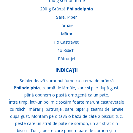
150 g somon fume
200 g Brânză
Philadelphia
Sare, Piper
Lămâie
Mărar
1 x Castraveți
1x Ridichi
Pătrunjel
INDICAȚII
Se blendează somonul fume cu crema de brânză
Philadelphia
, zeamă de lămâie, sare și pier după gust,
până obținem o pastă omogenă ca un pate.
Între timp, într-un bol mic tocăm foarte mărunt castravetele
cu ridichi, mărar și pătrunjel, sare, piper și zeamă de lămâie
după gust. Montăm pe o tavă o bază de câte 2 biscuiți tuc,
peste care un strat de pate de somon, un alt strat din
biscuit Tuc și peste care punem pate de somon și o